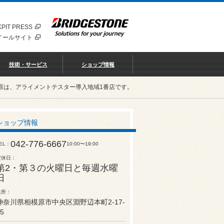
PIT PRESS
イールサイト
技術・サービス
ショップ情報
原は、アライメントテスター導入地域1番店です。
ショップ情報
042-776-6667
EL
10:00〜19:00
定休日
第2・第３の火曜日と毎週水曜
日
住所
神奈川県相模原市中央区淵野辺本町2-17-
5