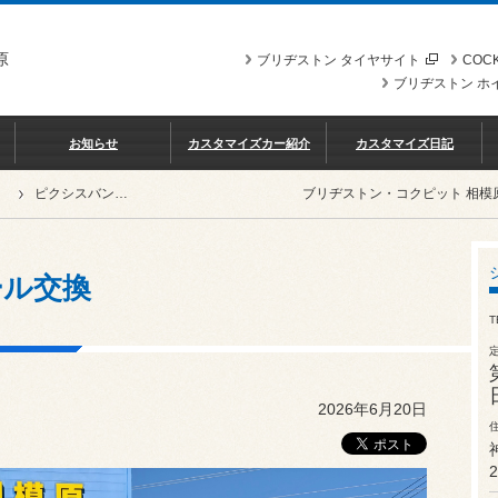
原
ブリヂストン タイヤサイト
COCK
ブリヂストン ホ
お知らせ
カスタマイズカー紹介
カスタマイズ日記
ピクシスバンのホイール交換
ブリヂストン・コクピット 相模
ール交換
T
2026年6月20日
2