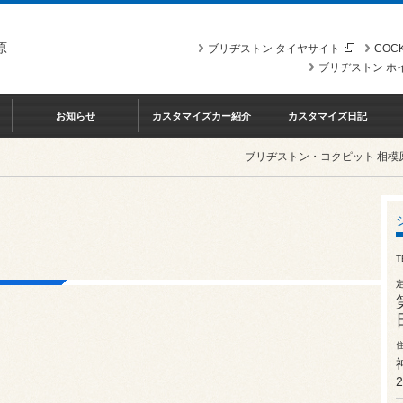
原
ブリヂストン タイヤサイト
COCK
ブリヂストン ホ
お知らせ
カスタマイズカー紹介
カスタマイズ日記
ブリヂストン・コクピット 相模
T
2