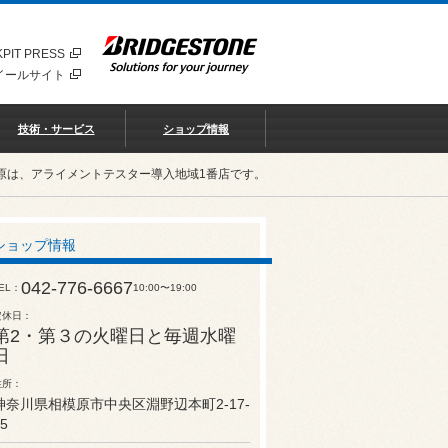
PIT PRESS
イールサイト
技術・サービス
ショップ情報
原は、アライメントテスター導入地域1番店です。
ショップ情報
042-776-6667
EL
10:00〜19:00
定休日
第2・第３の火曜日と毎週水曜
日
住所
神奈川県相模原市中央区淵野辺本町2-17-
5