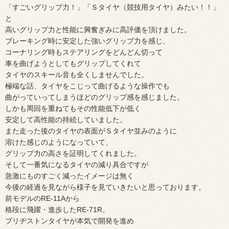
「すごいグリップ力！」「Ｓタイヤ（競技用タイヤ）みたい！！」
と
高いグリップ力と性能に興奮ぎみに高評価を頂けました。
ブレーキング時に安定した強いグリップ力を感じ、
コーナリング時もステアリングをどんどん切って
車を曲げようとしてもグリップしてくれて
タイヤのスキール音も全くしませんでした。
極端な話、タイヤをこじって曲げるような操作でも
曲がっていってしまうほどのグリップ感を感じました。
しかも周回を重ねてもその性能低下が低く
安定して高性能の持続していました。
また走った後のタイヤの表面がＳタイヤ並みのように
溶けた感じのようになっていて、
グリップ力の高さを証明してくれました。
そして一番気になるタイヤの減り具合ですが
急激にものすごく減ったイメージは無く
今後の経過を見ながら様子を見ていきたいと思っております。
前モデルのRE-11Aから
格段に飛躍・進歩したRE-71R。
ブリヂストンタイヤが本気で開発を進め