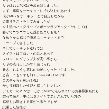
サイズはフロント225/45R16、
リヤは255/40R17を装着致しました。
まず、車両をサーキットに持ち込むにあたり、
僕がMR2をサーキットまで自走しながら
街乗りテストをしてみましたが
今主流のハイグリップスポーツラジアルタイヤにしては
静かでゴツゴツした感じあまりも無く
なめらかな感じで快適にサーキットまで
ドライブできました。
そしてサーキット走行では
スイフトはフロントのみとあって
フロントのグリップ力が高い事から
リヤの流れ出しが早く感じられ
巻きこむような感じの挙動になったりしました。
と言ってもリヤも前モデルのRE-11Aです。
この事からもRE-71Rは
かなり飛躍した性能と感じられました。
デモカーのMR2は、ほかにMR2で走られているお客様数名にも
乗って頂き、中にはＳタイヤで走行されていた方の
感想もお聞きする事が出来たですが
試乗した皆様が