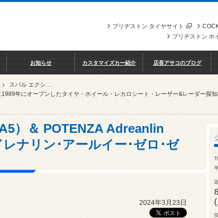
ブリヂストン タイヤサイト
COCK
ブリヂストン ホ
お知らせ
カスタマイズカー紹介
店長アサコのブログ
スバル エクシーガ（YA5）＆ POTENZA Adreanlin RE004（ポテンザ アドレナリン･アールイー･ゼロ･ゼロ･フォー）
に1989年にオープンしたタイヤ・ホイール・レカロシート・レーザー&レーダー探
＆ POTENZA Adreanlin
アドレナリン･アールイー･ゼロ･ゼ
T
平
2024年3月23日