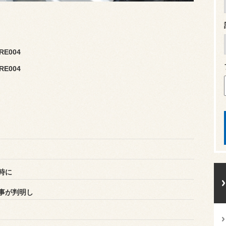
 RE004
 RE004
時に
事が判明し