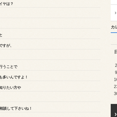
イヤは？
カ
と
ですが、
行うことで
も多いんですよ！
1
2
知りたい方や
3
相談して下さいね！