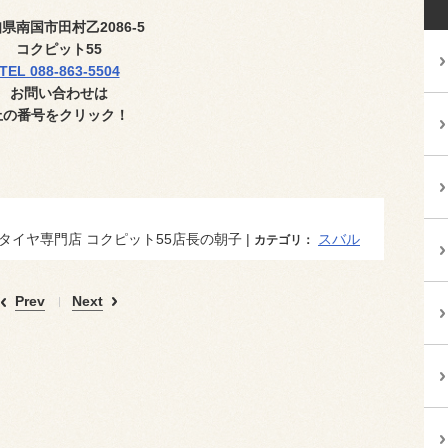
知県南国市田村乙
2086-5
コクピット
55
TEL 088-863-5504
お問い合わせは
上の番号
をクリック！
タイヤ専門店 コクピット55店長の朝子 |
スバル
カテゴリ：
Prev
Next