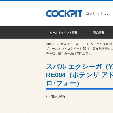
コクピット 55
セール＆イベント情報
商品情報
Home
カスタマイズ事例集
タイヤ交換事例
ブリヂストン・コクピット 55は、高知県南国市
等を取り扱うカー用品専門店です。
スバル エクシーガ（YA5）
RE004（ポテンザ 
ロ･フォー）
一覧へ戻る