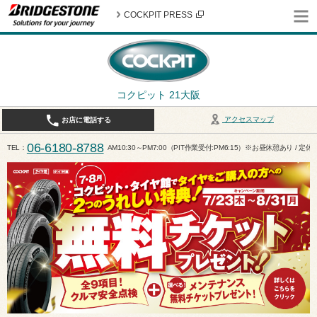
COCKPIT PRESS
コクピット 21大阪
アクセスマップ
お店に電話する
06-6180-8788
TEL
AM10:30～PM7:00（PIT作業受付:PM6:15）※お昼休憩あり / 