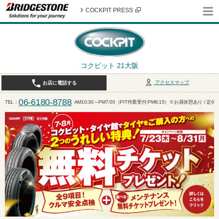
COCKPIT PRESS
コクピット 21大阪
アクセスマップ
お店に電話する
06-6180-8788
TEL
AM10:30～PM7:00（PIT作業受付:PM6:15）※お昼休憩あり / 