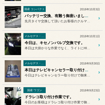
国産 コンパクト
2016年10月3日
バッテリー交換、有難う御座いました。
先月タイヤ交換して頂いたお客様のクルマのバッテリー交換をさせて頂き...
メルセデス・ベンツ
2016年10月1日
今日は、キセノンバルブ交換です。
本日は大掛かりな作業でなく、ライトにHIDバルブ交換です
メルセデス・ベンツ
2016年9月30日
本日はテレビキャンセラー取り付け作業を紹介。
今日はテレビキャンセラー取り付けで御来店。
国産 ワゴン
2016年9月23日
ドラレコ取り付け作業です。
今日のお客様はドラレコ取り付け作業で御来店です。