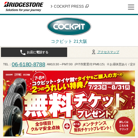
COCKPIT PRESS
コクピット 21大阪
アクセスマップ
お店に電話する
06-6180-8788
TEL
AM10:30～PM7:00（PIT作業受付:PM6:15）※お昼休憩あり / 