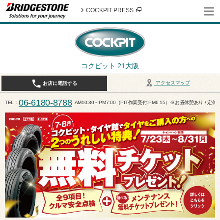
COCKPIT PRESS
コクピット 21大阪
アクセスマップ
お店に電話する
06-6180-8788
TEL
AM10:30～PM7:00（PIT作業受付:PM6:15）※お昼休憩あり / 