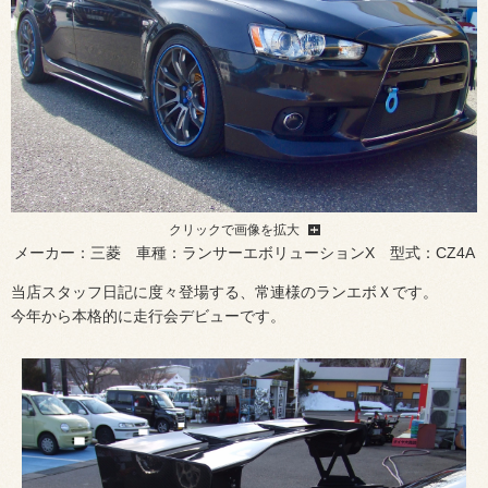
クリックで画像を拡大
メーカー：三菱 車種：ランサーエボリューションX 型式：CZ4A
当店スタッフ日記に度々登場する、常連様のランエボＸです。
今年から本格的に走行会デビューです。