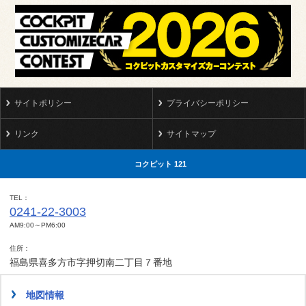
サイトポリシー
プライバシーポリシー
リンク
サイトマップ
コクピット 121
TEL
0241-22-3003
AM9:00～PM6:00
住所
福島県喜多方市字押切南二丁目７番地
地図情報