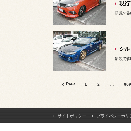
新規で御
シル
新規で御来
Prev
1
2
…
809
サイトポリシー
プライバシーポリ