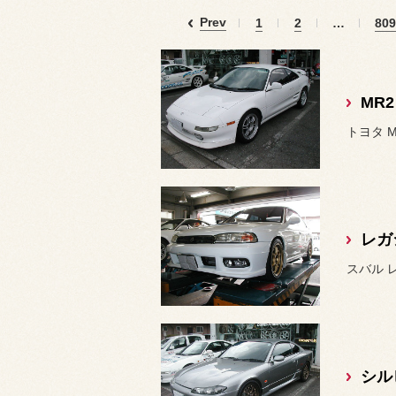
Prev
1
2
…
809
トヨタ 
レガ