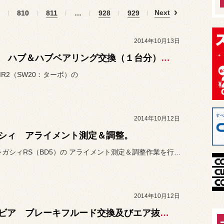
Next
810
811
…
928
929
2014年10月13日
MR2 ハブ＆ハブベアリング交換（１台分）＆アライメント作業。
MR2（SW20：ターボ）の
2014年10月12日
シィ アライメント測定＆調整。
スバル レガシィRS（BD5）の アライメント測定＆調整作業を行い...
2014年10月12日
シルビア ブレーキフルード交換及びエア抜き。