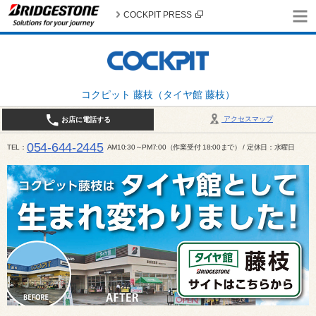
COCKPIT PRESS
コクピット 藤枝（タイヤ館 藤枝）
アクセスマップ
お店に電話する
054-644-2445
TEL
AM10:30～PM7:00（作業受付 18:00まで） / 定休日：水曜日