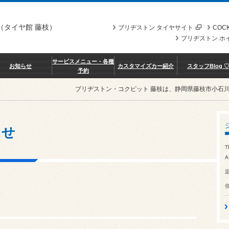
（タイヤ館 藤枝）
ブリヂストン タイヤサイト
COCK
ブリヂストン ホ
サービスメニュー・各種
お知らせ
カスタマイズカー紹介
スタッフBlog 
予約
ブリヂストン・コクピット 藤枝は、静岡県藤枝市小石
らせ
T
A