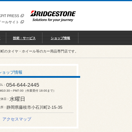
PIT PRESS
イールサイト
♡
技術・サービス
ショップ情報
川町のタイヤ・ホイール等のカー用品専門店です。
ショップ情報
054-644-2445
EL
M10:30～PM7:00（作業受付 18:00まで）
水曜日
定休日
静岡県藤枝市小石川町2-15-35
住所
アクセスマップ