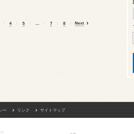
Next
4
5
…
7
8
シー
リンク
サイトマップ
L