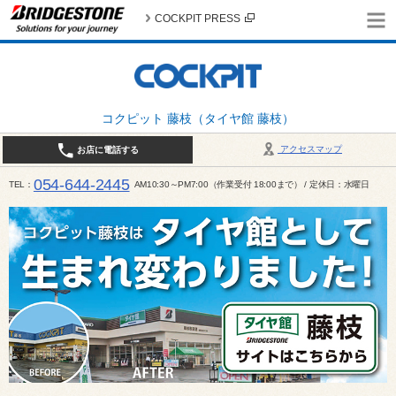
COCKPIT PRESS
コクピット 藤枝（タイヤ館 藤枝）
アクセスマップ
お店に電話する
054-644-2445
TEL
AM10:30～PM7:00（作業受付 18:00まで） / 定休日：水曜日