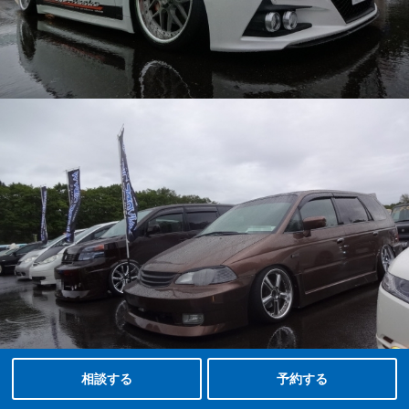
タイヤ点検・安全点検/タイヤ履き替え/オイル交換/その他ピット作業の予約
クローク契約会員専用タイヤ履き替え※タイヤ履き替えを希望のクローク契約会員の方はこちらを選択ください
本日のタイヤ履き替え順番待ち予約 ※クローク契約会員の方はご利用いただけません
相談する
予約する