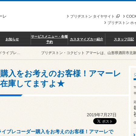
ーレ
ブリヂストン タイヤサイト
COCK
ブリヂストン ホ
サービスメニュー・各種
お知らせ
カスタマイズカー紹介
スタッフ日記
予約
★ドライブレコーダー購入をお考えのお客様！アマーレでは色々なメーカーを在庫してますよ★
ブリヂストン・コクピット アマーレは、山形県酒田市北
購入をお考えのお客様！アマーレ
を在庫してますよ★
T
2019年7月27日
ライブレコーダー購入をお考えのお客様！アマーレで