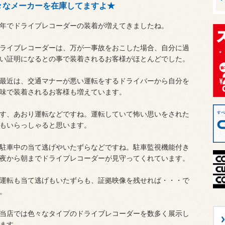
々なメーカーを在庫してますよ★
年でドライブレコーダーの装着が増えてきましたね。
ライブレコーダーは、万が一事故をおこした場合、自分に過
い証明になるとの事で装着されるお客様がほとんどでした。
最近は、交通マナーが悪い運転をするドライバーから自分を
味で装着されるお客様も増えています。
す、あおり運転などですね。運転していて怖い思いをされた
もいらっしゃると思います。
駐車中の当て逃げやいたずらなどですね。駐車監視機能付き
夜から朝までドライブレコーダーが見守ってくれています。
運転も当て逃げもいたずらも、証拠映像を残せれば・・・で
。
当店では色々なタイプのドライブレコーダーを数多く展示し
ます。