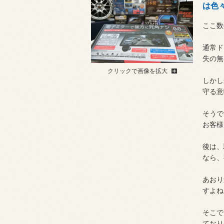
は色
ここ数
通常ド
失の無
クリックで画像を拡大
しかし
守る意
そうで
お客様
後は、
なら、
あおり
すよね
そこで
ており