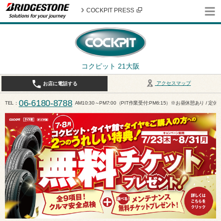
COCKPIT PRESS
コクピット 21大阪
アクセスマップ
お店に電話する
06-6180-8788
TEL
AM10:30～PM7:00（PIT作業受付:PM6:15）※お昼休憩あり / 