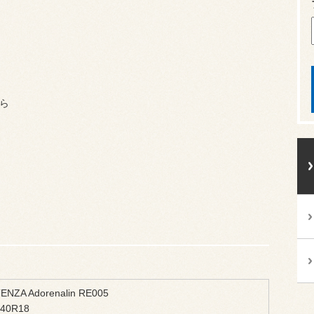
ら
ENZA Adorenalin RE005
/40R18