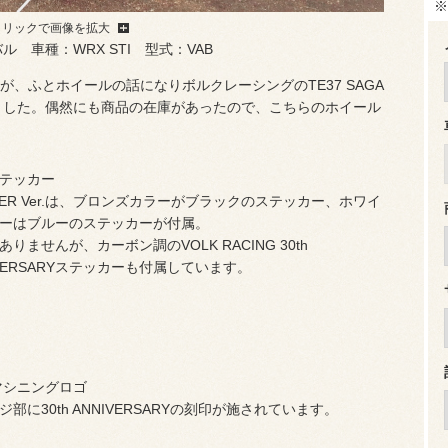
※
クリックで画像を拡大
 車種：WRX STI 型式：VAB
、ふとホイールの話になりボルクレーシングのTE37 SAGA
ただきました。偶然にも商品の在庫があったので、こちらのホイール
テッカー
CKER Ver.は、ブロンズカラーがブラックのステッカー、ホワイ
ーはブルーのステッカーが付属。
ありませんが、カーボン調のVOLK RACING 30th
IVERSARYステッカーも付属しています。
h マシニングロゴ
ジ部に30th ANNIVERSARYの刻印が施されています。