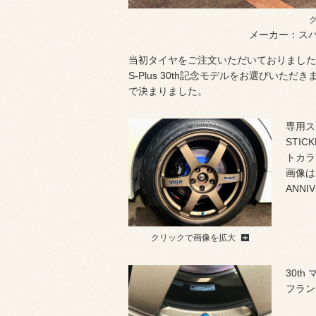
メーカー：スバル
当初タイヤをご注文いただいておりましたが
S-Plus 30th記念モデルをお選びい
で決まりました。
専用ス
STI
トカラ
画像は
ANN
クリックで画像を拡大
30t
フラン