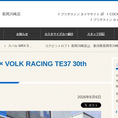
 長岡川崎店
ブリヂストン タイヤサイト
COCK
ブリヂストン ホ
お知らせ
カスタマイズカー紹介
スタッフ日記
スバル WRX STI VAB × VOLK RACING TE37 30th STICKER Ver.
コクピットロフト 長岡川崎店は、新潟県長岡市川
 VOLK RACING TE37 30th
T
除
2026年6月6日