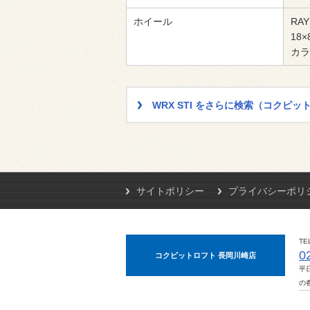
ホイール
RAY
18×
カラ
WRX STI をさらに検索（コク
サイトポリシー
プライバシーポリ
TE
0
コクピットロフト 長岡川崎店
平
の春