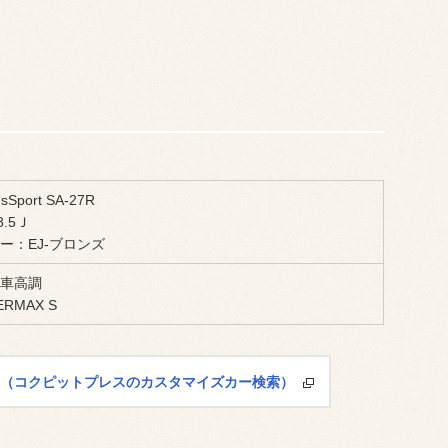
sSport SA-27R
8.5Ｊ
ー：EJ-ブロンズ
S車高調
ERMAX S
索（コクピットプレスのカスタマイズカー検索）