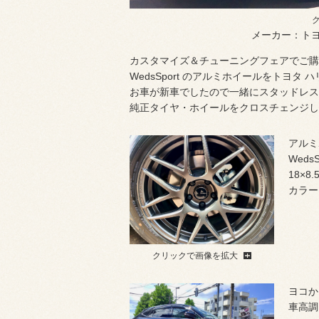
メーカー：ト
カスタマイズ＆チューニングフェアでご購入い
WedsSport のアルミホイールをトヨタ 
お車が新車でしたので一緒にスタッドレスタイ
純正タイヤ・ホイールをクロスチェンジし
アルミ
WedsS
18×8.
カラー
クリックで画像を拡大
ヨコか
車高調は