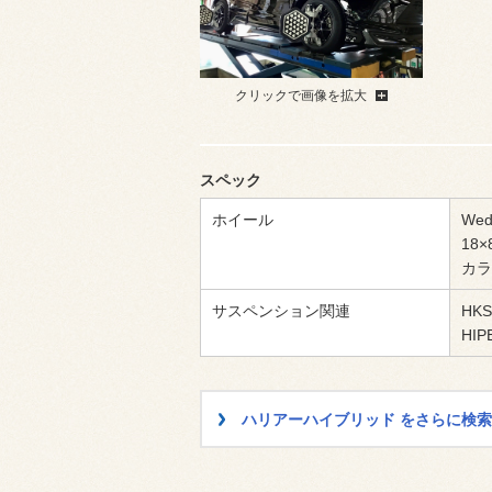
クリックで画像を拡大
スペック
ホイール
Wed
18×
カラ
サスペンション関連
HK
HIP
ハリアーハイブリッド をさらに検