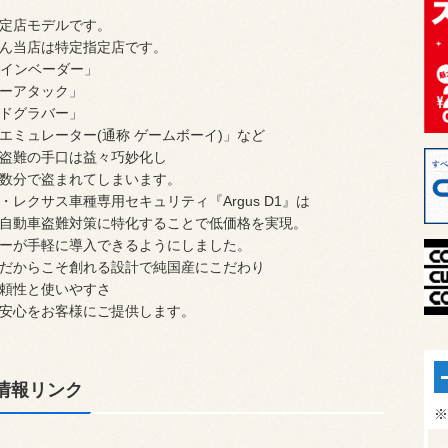
定店モデルです。
ん当店は特定指定店です。
Nインベーダー」
ーアタック」
ドグラバー」
エミュレーター(通称 ゲームボーイ)」など
盗難の手口は益々巧妙化し
数分で盗まれてしまいます。
・レクサス車種専用セキュリティ『Argus D1』は
自動車盗難対策に特化することで低価格を実現。
ーが手軽に導入できるようにしました。
だからこそ創れる設計で純国産にこだわり
頼性と使いやすさ
安心をお客様にご提供します。
情報リンク
※