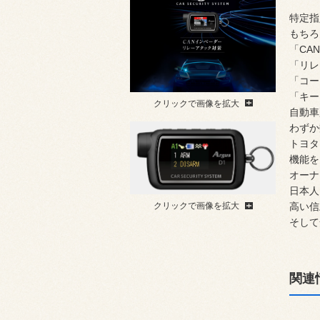
特定指
もちろ
「CA
「リレ
「コー
「キー
クリックで画像を拡大
自動車
わずか
トヨタ
機能を
オーナ
日本人
高い信
クリックで画像を拡大
そして
関連