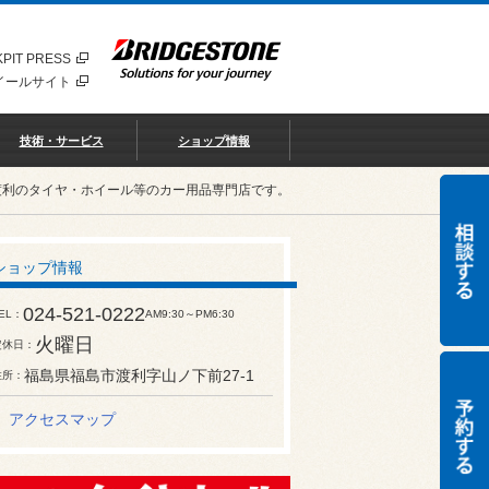
PIT PRESS
イールサイト
技術・サービス
ショップ情報
渡利のタイヤ・ホイール等のカー用品専門店です。
ショップ情報
024-521-0222
EL
AM9:30～PM6:30
火曜日
定休日
福島県福島市渡利字山ノ下前27-1
住所
アクセスマップ