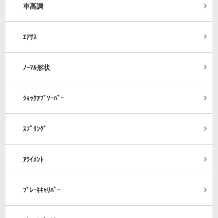
車高調
ｴｱｻｽ
ﾉｰﾏﾙ形状
ｼｮｯｸｱﾌﾞｿｰﾊﾞｰ
ｽﾌﾟﾘﾝｸﾞ
ｱﾗｲﾒﾝﾄ
ﾌﾞﾚｰｷｷｬﾘﾊﾟｰ