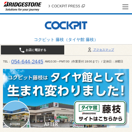
COCKPIT PRESS
コクピット 藤枝（タイヤ館 藤枝）
アクセスマップ
お店に電話する
054-644-2445
TEL
AM10:30～PM7:00（作業受付 18:00まで） / 定休日：水曜日