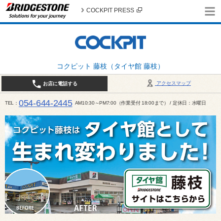
COCKPIT PRESS
コクピット 藤枝（タイヤ館 藤枝）
アクセスマップ
お店に電話する
054-644-2445
TEL
AM10:30～PM7:00（作業受付 18:00まで） / 定休日：水曜日