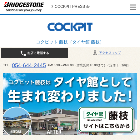
COCKPIT PRESS
コクピット 藤枝（タイヤ館 藤枝）
アクセスマップ
お店に電話する
054-644-2445
TEL
AM10:30～PM7:00（作業受付 18:00まで） / 定休日：水曜日