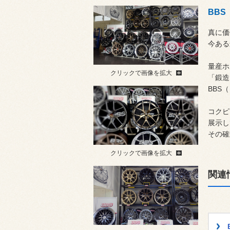
BB
真に価
今ある
量産ホ
クリックで画像を拡大
「鍛造
BBS
コクピ
展示し
その確
クリックで画像を拡大
関連