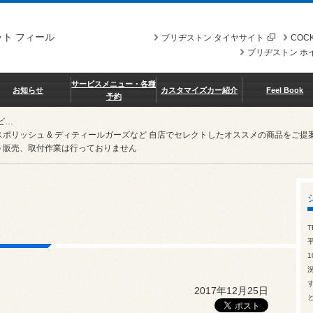
ト フィール
ブリヂストン タイヤサイト
COCK
ブリヂストン ホ
サービスメニュー・各種
お知らせ
カスタマイズカー紹介
Feel Book
予約
BBS（ビービーエス）
スポリッシュ & ディティールガーズなど 自店でセレクトしたオススメの商品を
 販売、取付作業は行っておりません
）
T
1
2017年12月25日