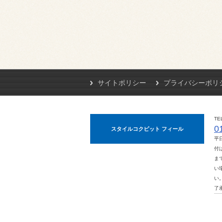
サイトポリシー
プライバシーポリ
TE
0
スタイルコクピット フィール
平
付は
ま
い
い
了