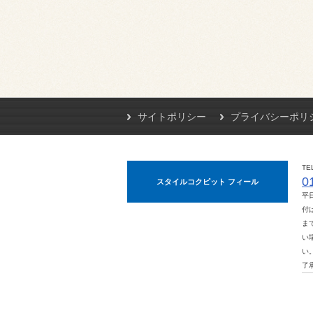
サイトポリシー
プライバシーポリ
TE
0
スタイルコクピット フィール
平
付は
ま
い
い
了