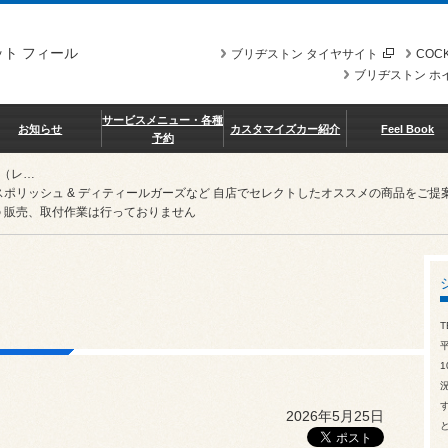
ト フィール
ブリヂストン タイヤサイト
COCK
ブリヂストン ホ
サービスメニュー・各種
お知らせ
カスタマイズカー紹介
Feel Book
予約
RECARO（レカロ）
スポリッシュ & ディティールガーズなど 自店でセレクトしたオススメの商品を
 販売、取付作業は行っておりません
T
1
2026年5月25日