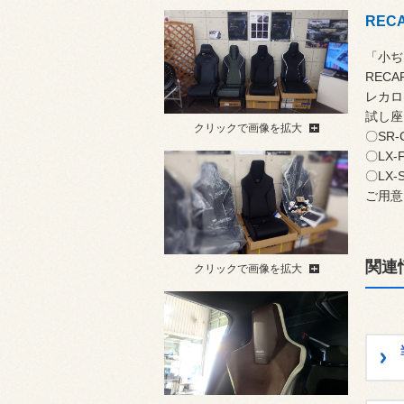
REC
「小ぢ
RECA
レカロ
試し座
クリックで画像を拡大
〇SR-
〇LX-
〇LX-
ご用意
関連
クリックで画像を拡大