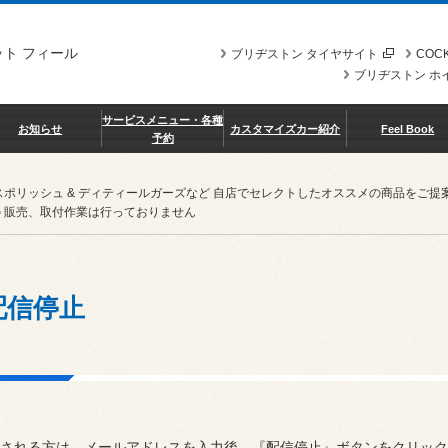
ト フィール
ブリヂストン タイヤサイト
COCK
ブリヂストン ホ
サービスメニュー・各種
お知らせ
カスタマイズカー紹介
Feel Book
予約
スポリッシュ & ディティールガーズなど 自店でセレクトしたオススメの商品を
 販売、取付作業は行っておりません
配信停止
される方は、メールアドレスを入力後、『配信停止』ボタンをクリック