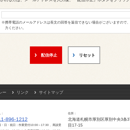
※携帯電話のメールアドレスは長文の回答を返信できない場合がございますので
力ください。
配信停止
リセット
シー
リンク
サイトマップ
L
住所
11-896-1212
北海道札幌市厚別区厚別中央3条3
目17-15
日・日・祝日：作業受付10:00～17:30 、商談受