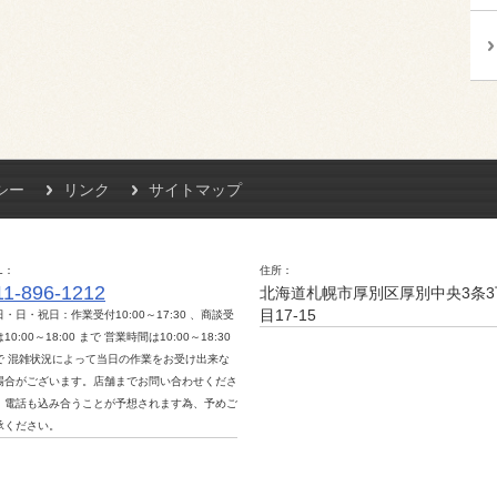
シー
リンク
サイトマップ
L
住所
11-896-1212
北海道札幌市厚別区厚別中央3条3
目17-15
日・日・祝日：作業受付10:00～17:30 、商談受
10:00～18:00 まで 営業時間は10:00～18:30
で 混雑状況によって当日の作業をお受け出来な
場合がございます。店舗までお問い合わせくださ
。電話も込み合うことが予想されます為、予めご
承ください。