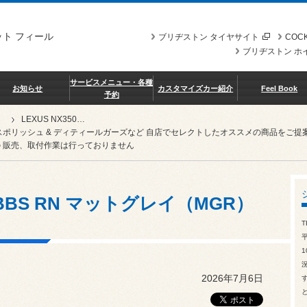
ト フィール
ブリヂストン タイヤサイト
COCK
ブリヂストン ホ
サービスメニュー・各種
お知らせ
カスタマイズカー紹介
Feel Book
予約
LEXUS NX350h feat. BBS RN マットグレイ（MGR）
スポリッシュ & ディティールガーズなど 自店でセレクトしたオススメの商品を
 販売、取付作業は行っておりません
at. BBS RN マットグレイ（MGR）
T
1
2026年7月6日