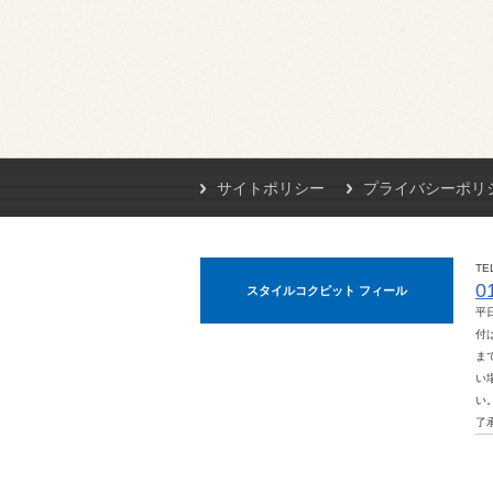
サイトポリシー
プライバシーポリ
TE
0
スタイルコクピット フィール
平
付は
ま
い
い
了