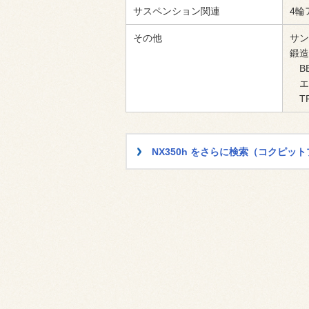
サスペンション関連
4輪
その他
サン
鍛造
BE
エア
TP
NX350h をさらに検索（コクピ