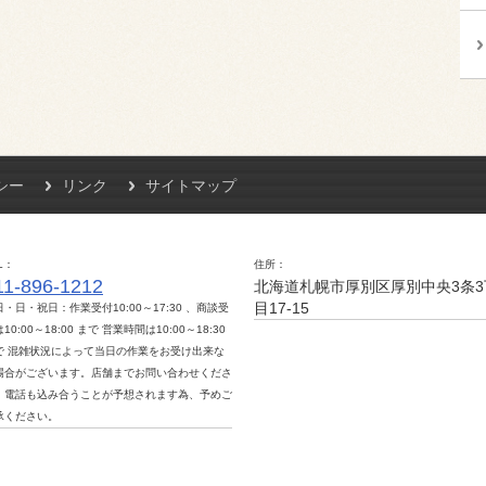
シー
リンク
サイトマップ
L
住所
11-896-1212
北海道札幌市厚別区厚別中央3条3
目17-15
日・日・祝日：作業受付10:00～17:30 、商談受
10:00～18:00 まで 営業時間は10:00～18:30
で 混雑状況によって当日の作業をお受け出来な
場合がございます。店舗までお問い合わせくださ
。電話も込み合うことが予想されます為、予めご
承ください。