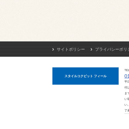
サイトポリシー
プライバシーポリ
TE
0
スタイルコクピット フィール
平
付は
ま
い
い
了