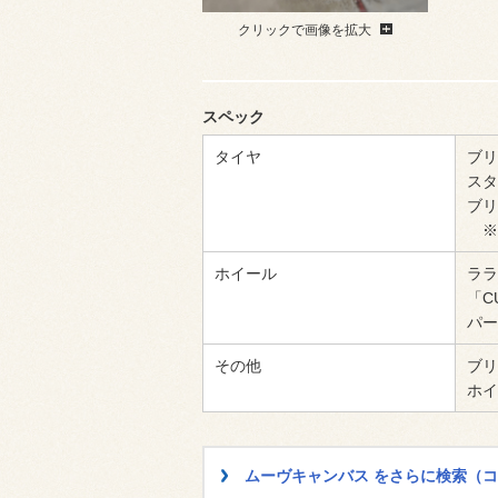
クリックで画像を拡大
スペック
タイヤ
ブリ
スタ
ブリ
※
ホイール
ララ
「C
パー
その他
ブリ
ホイ
ムーヴキャンバス をさらに検索（