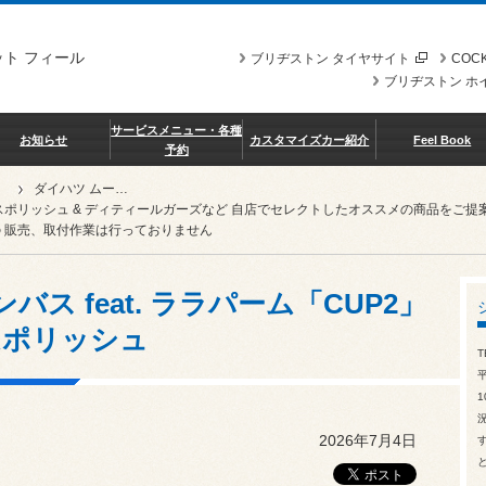
ト フィール
ブリヂストン タイヤサイト
COCK
ブリヂストン ホ
サービスメニュー・各種
お知らせ
カスタマイズカー紹介
Feel Book
予約
ダイハツ ムーヴ キャンバス feat. ララパーム「CUP2」パールホワイト＆リムポリッシュ
スポリッシュ & ディティールガーズなど 自店でセレクトしたオススメの商品を
 販売、取付作業は行っておりません
バス feat. ララパーム「CUP2」
ムポリッシュ
T
1
2026年7月4日