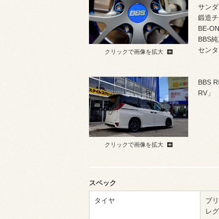
サンダ
鍛造チ
BE-
BBS
センタ
クリックで画像を拡大
BBS 
RV」
クリックで画像を拡大
スペック
タイヤ
ブリ
レグノ