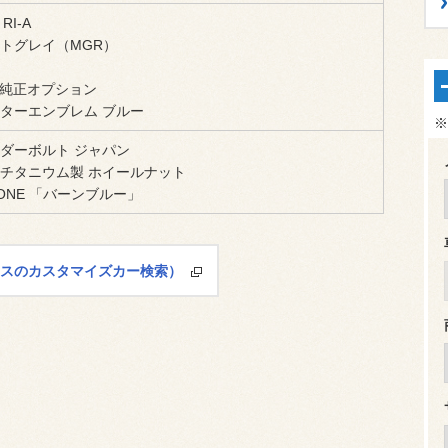
 RI-A
トグレイ（MGR）
S純正オプション
ターエンブレム ブルー
※
ダーボルト ジャパン
チタニウム製 ホイールナット
-ONE 「バーンブルー」
レスのカスタマイズカー検索）