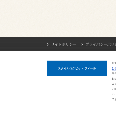
サイトポリシー
プライバシーポリ
TE
0
スタイルコクピット フィール
平
付は
ま
い
い
了