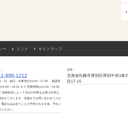
シー
リンク
サイトマップ
L
住所
11-896-1212
北海道札幌市厚別区厚別中央3条3
目17-15
日・日・祝日：作業受付10:00～17:30 、商談受
10:00～18:00 まで 営業時間は10:00～18:30
で 混雑状況によって当日の作業をお受け出来な
場合がございます。店舗までお問い合わせくださ
。電話も込み合うことが予想されます為、予めご
承ください。