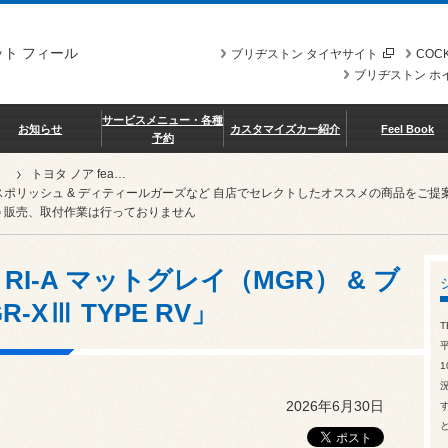
ト フィール
ブリヂストン タイヤサイト
COCK
ブリヂストン ホ
サービスメニュー・各種
お知らせ
カスタマイズカー紹介
Feel Book
予約
トヨタ ノア feat. BBS RI-A マットグレイ（MGR） & ブリヂストン「レグノ GR-XⅢ TYPE RV」
スポリッシュ & ディティールガーズなど 自店でセレクトしたオススメの商品を
 販売、取付作業は行っておりません
BS RI-A マットグレイ（MGR） & ブ
XⅢ TYPE RV」
T
1
2026年6月30日