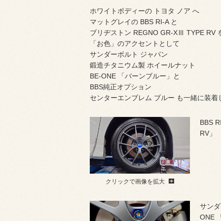
ホワイトボディーの トヨタ ノア へ
マットグレイの BBS RI-A と
ブリヂストン REGNO GR-XⅢ TYPE 
「お色」のアクセントとして
サンダーボルト ジャパン
鍛造チタニウム製 ホイールナット
BE-ONE 「バーンブルー」と
BBS純正オプション
センターエンブレム ブルー も一緒に装着
BBS 
RV」
クリックで画像を拡大
サンダ
ONE