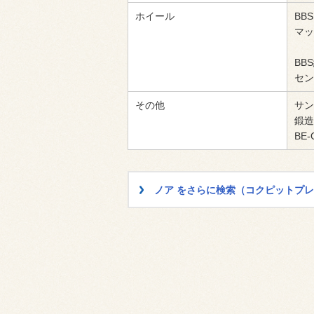
ホイール
BBS
マッ
BB
セン
その他
サン
鍛造
BE
ノア をさらに検索（コクピットプ