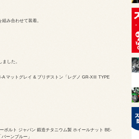
RV を組み合わせて装着。
しました。
RI-A マットグレイ & ブリヂストン「レグノ GR-XⅢ TYPE
ーボルト ジャパン 鍛造チタニウム製 ホイールナット BE-
 「バーンブルー」