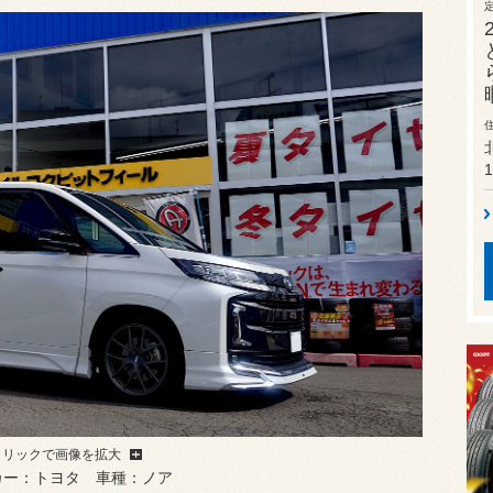
1
クリックで画像を拡大
カー：トヨタ 車種：ノア