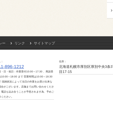
シー
リンク
サイトマップ
L
住所
11-896-1212
北海道札幌市厚別区厚別中央3条3
目17-15
日・日・祝日：作業受付10:00～17:30 、商談受
10:00～18:00 まで 営業時間は10:00～18:30
で 混雑状況によって当日の作業をお受け出来な
場合がございます。店舗までお問い合わせくださ
。電話も込み合うことが予想されます為、予めご
承ください。