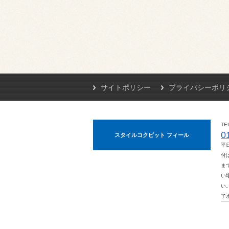
サイトポリシー
プライバシーポリ
TE
0
スタイルコクピット フィール
平
付は
ま
い
い
了