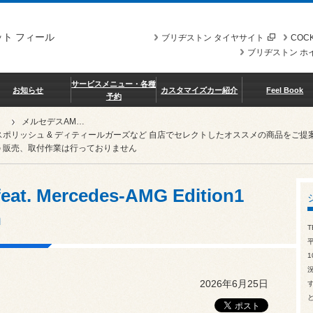
ト フィール
ブリヂストン タイヤサイト
COCK
ブリヂストン ホ
サービスメニュー・各種
お知らせ
カスタマイズカー紹介
Feel Book
予約
メルセデスAMG G63 feat. Mercedes-AMG Edition1 Forged wheels 22inch
スポリッシュ & ディティールガーズなど 自店でセレクトしたオススメの商品を
 販売、取付作業は行っておりません
. Mercedes-AMG Edition1
h
T
1
2026年6月25日