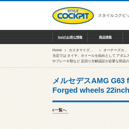
スタイルコクピッ
feelのお得な情報
商品情報
Home
カスタマイズカー紹介
オーナーズカーインデックス
当店では タイヤ、ホイールを始めとして アダム
やブレーキ類など 足回り分解認証が必要な部品の
メルセデスAMG G63 feat
Forged wheels 22inc
一覧へ