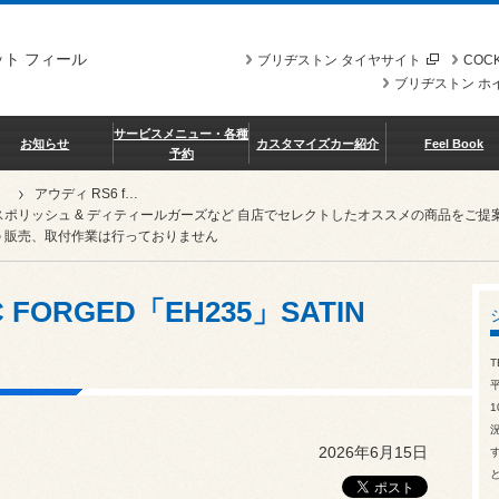
ト フィール
ブリヂストン タイヤサイト
COCK
ブリヂストン ホ
サービスメニュー・各種
お知らせ
カスタマイズカー紹介
Feel Book
予約
アウディ RS6 feat. BC FORGED「EH235」SATIN BRUSHED
スポリッシュ & ディティールガーズなど 自店でセレクトしたオススメの商品を
 販売、取付作業は行っておりません
C FORGED「EH235」SATIN
T
1
2026年6月15日