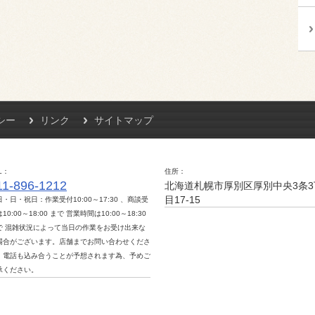
シー
リンク
サイトマップ
L
住所
11-896-1212
北海道札幌市厚別区厚別中央3条3
目17-15
日・日・祝日：作業受付10:00～17:30 、商談受
10:00～18:00 まで 営業時間は10:00～18:30
で 混雑状況によって当日の作業をお受け出来な
場合がございます。店舗までお問い合わせくださ
。電話も込み合うことが予想されます為、予めご
承ください。