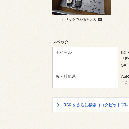
クリックで画像を拡大
スペック
ホイール
BC
「E
SAT
吸・排気系
ASR
エキ
RS6 をさらに検索（コクピットプ