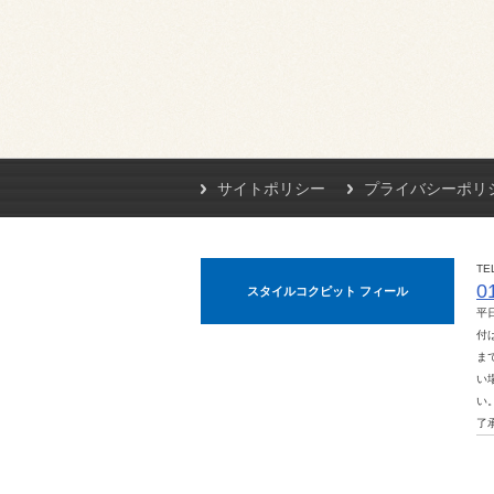
サイトポリシー
プライバシーポリ
TE
0
スタイルコクピット フィール
平
付は
ま
い
い
了