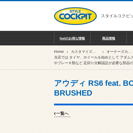
スタイルコクピッ
feelのお得な情報
商品情報
Home
カスタマイズカー紹介
オーナーズカーインデックス
当店では タイヤ、ホイールを始めとして アダム
やブレーキ類など 足回り分解認証が必要な部品の
アウディ RS6 feat. B
BRUSHED
一覧へ