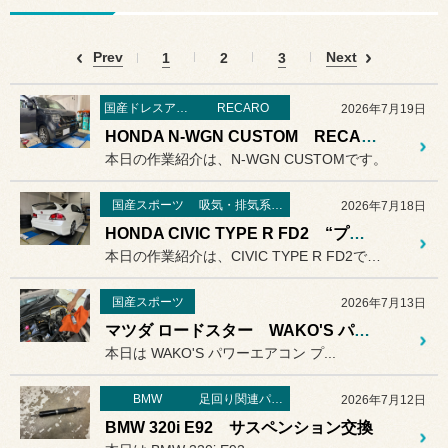
Prev
Next
1
2
3
国産ドレスアップ
RECARO
2026年7月19日
HONDA N-WGN CUSTOM RECARO“NEW LX-F UL110Ｈ”取付
本日の作業紹介は、N-WGN CUSTOMです。
国産スポーツ
吸気・排気系パーツ
2026年7月18日
HONDA CIVIC TYPE R FD2 “プラズマダイレクト”取付
本日の作業紹介は、CIVIC TYPE R FD2です。
国産スポーツ
2026年7月13日
マツダ ロードスター WAKO'S パワーエアコン プラス
本日は WAKO'S パワーエアコン プ...
BMW
足回り関連パーツ
2026年7月12日
BMW 320i E92 サスペンション交換