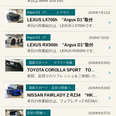
本日は BMW 320i E92
Argus D1（アルゴス）
レクサス
2026年7月11日
LEXUS LX700h “Argus D1”取付
本日の作業紹介は、LEXUS LX700hです。
Argus D1（アルゴス）
2026年7月5日
LEXUS RX500h “Argus D1”取付
本日の作業紹介は、LEXUS RX500hです。
国産スポーツ
マフラー交換
2026年6月28日
TOYOTA COROLLA SPORT TOM'Sマフラー交換
前回、足回りのリフレッシュをご依頼いただいたお客様。
国産スポーツ
足回り関連パーツ
2026年6月28日
NISSAN FAIRLADY Z RZ34 “HKS HIPERMAX S”取付
本日の作業紹介は、フェアレディZ RZ34の車高調取付です。
足回り関連パーツ
2026年6月27日