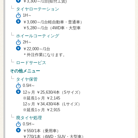
￥3,300～/1台(取付工賃)
タイヤローテーション
1H～
￥3,080～/1台軽自動車・普通車）
￥5,280～/1台（4WD車・大型車
ホイールコーティング
2H～
￥22,000～/1台
＊外注作業になります。
ロードサービス
その他メニュー
タイヤ保管
0.5H～
12ヶ月 ￥25,630/4本（Sサイズ）
※延長1ヶ月 ￥2,145
12ヶ月 ￥34,430/4本（Lサイズ）
※延長1ヶ月 ￥2,915
廃タイヤ処理
0.5H～
￥550/1本（乗用車）
￥770/1本（4WD・SUV・大型車）