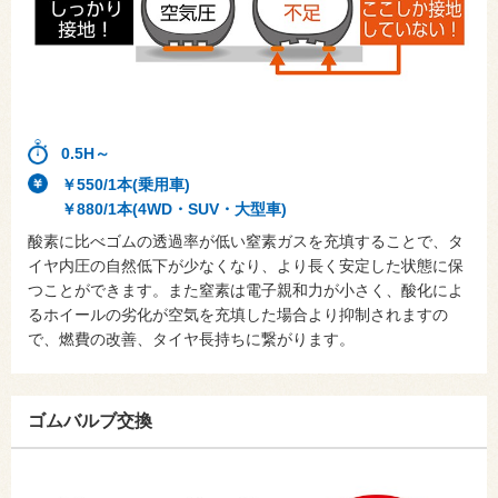
0.5H～
￥550/1本(乗用車)
￥880/1本(4WD・SUV・大型車)
酸素に比べゴムの透過率が低い窒素ガスを充填することで、タ
イヤ内圧の自然低下が少なくなり、より長く安定した状態に保
つことができます。また窒素は電子親和力が小さく、酸化によ
るホイールの劣化が空気を充填した場合より抑制されますの
で、燃費の改善、タイヤ長持ちに繋がります。
ゴムバルブ交換