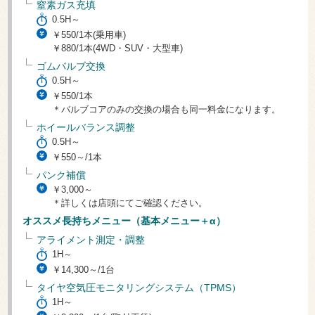
窒素ガス充填
0.5H～
￥550/1本(乗用車)
￥880/1本(4WD・SUV・大型車)
ゴムバルブ交換
0.5H～
￥550/1本
＊バルブコアのみの交換の場合も同一料金になります。
ホイールバランス調整
0.5H～
￥550～/1本
パンク補償
￥3,000～
＊詳しくは店頭にてご確認ください。
オススメ長持ちメニュー（基本メニュー＋α）
アライメント測定・調整
1H～
￥14,300～/1台
タイヤ空気圧モニタリングシステム（TPMS）
1H～