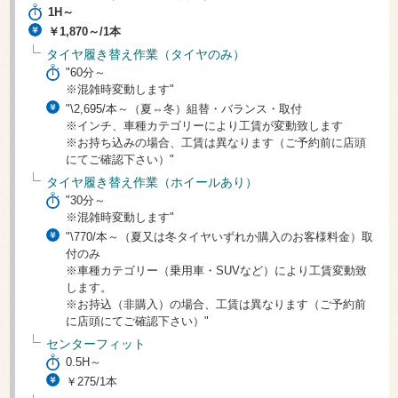
1H～
￥1,870～/1本
タイヤ履き替え作業（タイヤのみ）
"60分～
※混雑時変動します"
"\2,695/本～（夏⇔冬）組替・バランス・取付
※インチ、車種カテゴリーにより工賃が変動致します
※お持ち込みの場合、工賃は異なります（ご予約前に店頭
にてご確認下さい）"
タイヤ履き替え作業（ホイールあり）
"30分～
※混雑時変動します"
"\770/本～（夏又は冬タイヤいずれか購入のお客様料金）取
付のみ
※車種カテゴリー（乗用車・SUVなど）により工賃変動致
します。
※お持込（非購入）の場合、工賃は異なります（ご予約前
に店頭にてご確認下さい）"
センターフィット
0.5H～
￥275/1本