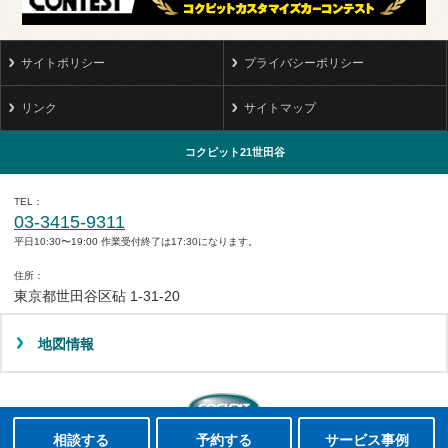
サイトポリシー
プライバシーポリシー
リンク
サイトマップ
コクピット21世田谷
TEL
03-3415-9311
平日10:30〜19:00 作業受付終了は17:30になります。
住所
東京都世田谷区砧 1-31-20
地図情報
タイヤ点検・安全点検/タイヤ履き替え/オイル交換/その他ピット作業の予約
クローク契約会員専用タイヤ履き替え※タイヤ履き替えを希望のクローク契約会員の方はこちらを選択ください
本日のタイヤ履き替え順番待ち予約 ※クローク契約会員の方はご利用いただけません
Copyright(C)2008-2022 COCKPIT 21SETAGAYA.All rights reserved.
相談する
予約する
サービス事例