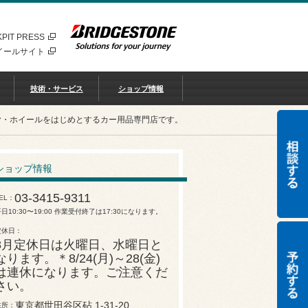
PIT PRESS
イールサイト
技術・サービス
ショップ情報
ヤ・ホイールをはじめとするカー用品専門店です。
ショップ情報
03-3415-9311
EL
日10:30〜19:00 作業受付終了は17:30になります。
定休日
8月定休日は火曜日、水曜日と
なります。＊8/24(月)～28(金)
は連休になります。ご注意くだ
さい。
東京都世田谷区砧 1-31-20
住所