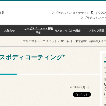
田谷
ブリヂストン タイヤサイト
COCK
ブリヂストン ホ
サービスメニュー・各種
お知らせ
カスタマイズカー紹介
スタッフ日記
予約
ブリヂストン・コクピット 21世田谷は、東京都世田谷区のタイ
ガラスボディコーティング”
Y
T
平
2026年7月6日