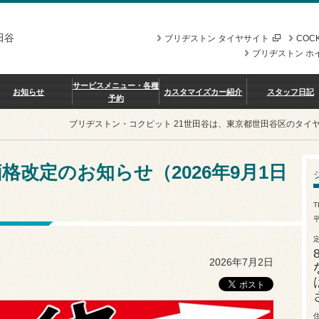
田谷
ブリヂストン タイヤサイト
COCK
ブリヂストン ホ
サービスメニュー・各種
お知らせ
カスタマイズカー紹介
スタッフ日記
予約
ブリヂストン・コクピット 21世田谷は、東京都世田谷区のタイ
改定のお知らせ（2026年9月1日
T
平
2026年7月2日