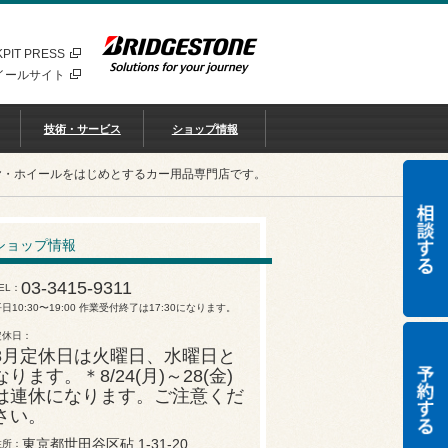
PIT PRESS
イールサイト
技術・サービス
ショップ情報
ヤ・ホイールをはじめとするカー用品専門店です。
ショップ情報
03-3415-9311
EL
日10:30〜19:00 作業受付終了は17:30になります。
定休日
8月定休日は火曜日、水曜日と
なります。＊8/24(月)～28(金)
は連休になります。ご注意くだ
さい。
東京都世田谷区砧 1-31-20
住所