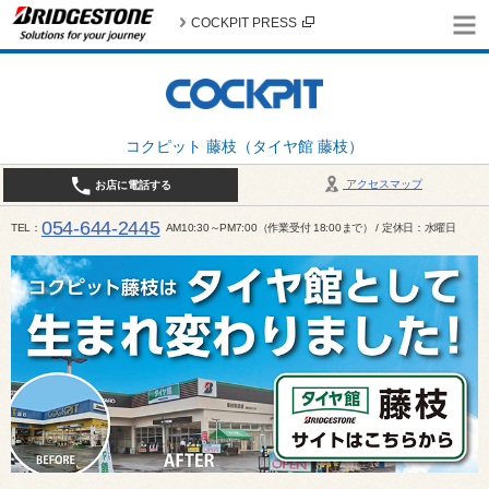
COCKPIT PRESS
コクピット 藤枝（タイヤ館 藤枝）
アクセスマップ
お店に電話する
054-644-2445
TEL
AM10:30～PM7:00（作業受付 18:00まで） / 定休日：水曜日