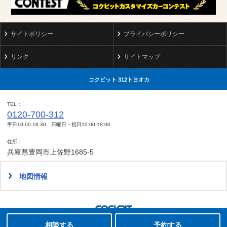
サイトポリシー
プライバシーポリシー
リンク
サイトマップ
コクピット 312トヨオカ
TEL
0120-700-312
平日10:00-18:30 日曜日・祝日10:00-18:00
住所
兵庫県豊岡市上佐野1685-5
地図情報
タイヤ点検・安全点検/タイヤ履き替え/オイル交換/その他ピット作業の予約
相談する
予約する
Copyright(C)2008-2022 COCKPIT 312TOYOOKA.All rights reserved.