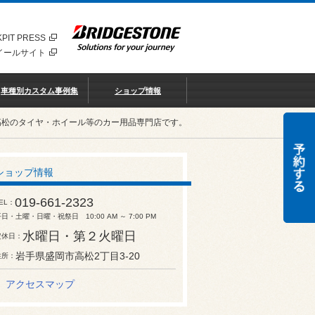
PIT PRESS
イールサイト
車種別カスタム事例集
ショップ情報
高松のタイヤ・ホイール等のカー用品専門店です。
ショップ情報
019-661-2323
EL
日・土曜・日曜・祝祭日 10:00 AM ～ 7:00 PM
水曜日・第２火曜日
定休日
岩手県盛岡市高松2丁目3-20
住所
アクセスマップ