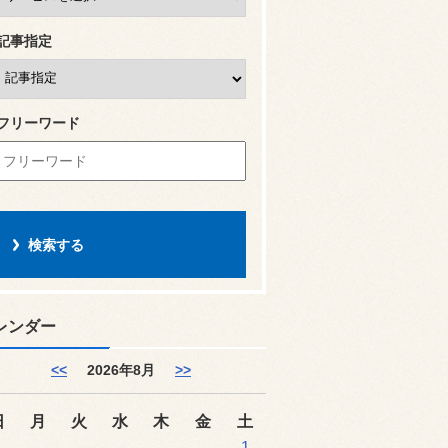
記事指定
フリーワード
レンダー
<<
2026年8月
>>
日
月
火
水
木
金
土
1