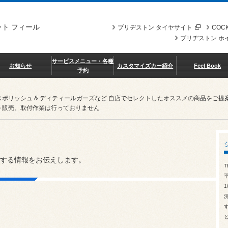
ト フィール
ブリヂストン タイヤサイト
COCK
ブリヂストン ホ
サービスメニュー・各種
お知らせ
カスタマイズカー紹介
Feel Book
予約
スポリッシュ & ディティールガーズなど 自店でセレクトしたオススメの商品を
 販売、取付作業は行っておりません
する情報をお伝えします。
T
1